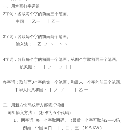
一、用笔画打字词组
2字词：各取每个字的前面三个笔画。
中国：丨乙一 丨 乙一
3字词：各取每个字的前面两个笔画。
输入法： 一乙 ノ 丶 丶 丶
4字词：各取每个字的前面一个笔画，第四个字取前面三个笔画。
一帆风顺： 一 丨 ノ ノ 丨丨
多字词：取前面3个字的第一个笔画，和最末一个字的前三个笔画。
中华人民共和国： 丨 ノ ノ 丨 乙 一
二、用新方快码或新方部笔打词组
词组输入方法：（标准为五个代码）
1 、两字词, 每一个字取两码。（最后一个字可取前2──3码）
例如：中国 = 口、丨 、囗 、王 ( K S KW )