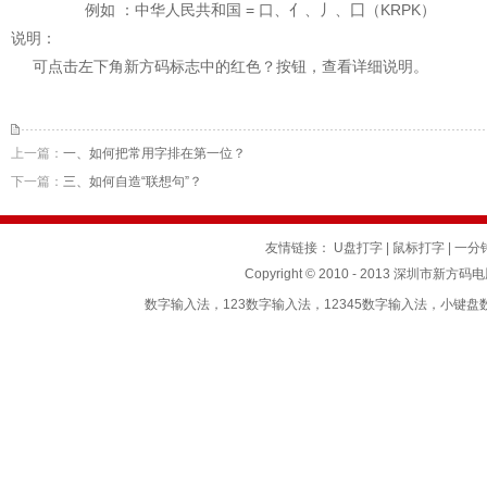
例如 ：中华人民共和国 = 口、亻、丿、囗（KRPK）
说明：
可点击左下角
新方码
标志中的红色？按钮，查看详细说明。
上一篇：
一、如何把常用字排在第一位？
下一篇：
三、如何自造“联想句”？
友情链接：
U盘打字
|
鼠标打字
|
一分
Copyright © 2010 - 2013 深圳市新方码
数字输入法，123数字输入法，12345数字输入法，小键