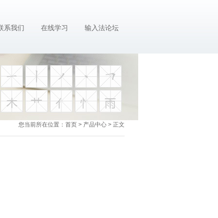
联系我们
在线学习
输入法论坛
您当前所在位置：
首页
>
产品中心
> 正文