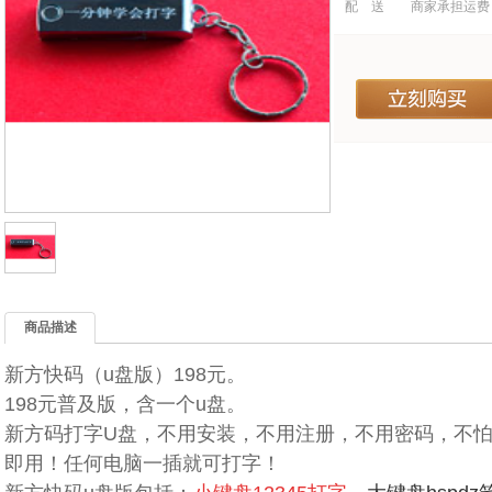
配 送
商家承担运费
商品描述
新方快码（u盘版）198元。
198元普及版，含一个u盘。
新方码
打字U盘，不用安装，
不用注册，不用密码，不怕
即用！任何电脑一插就可打字！