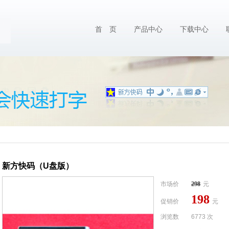
首 页
产品中心
下载中心
新方快码（U盘版）
市场价
298
元
198
促销价
元
浏览数
6773 次